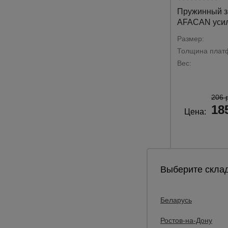
Пружинный з
AFACAN уси
Размер:
Толщина плат
Вес:
206 
18
Цена:
Выберите склад
Беларусь
Ростов-на-Дону