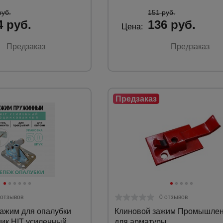
руб.
151 руб.
4 руб.
136 руб.
Цена:
Предзаказ
Предзаказ
 отзывов
0 отзывов
ажим для опалубки
Клиновой зажим Промышлен
к HIT усиленный
для арматуры