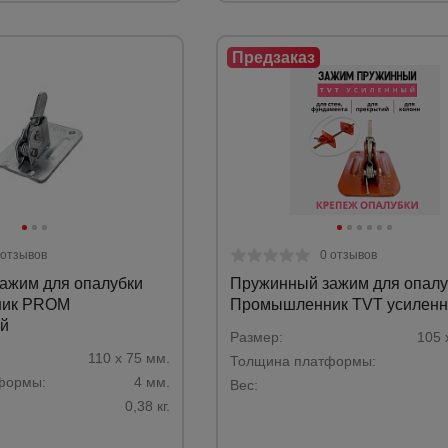
 отзывов
0 отзывов
ажим для опалубки
Пружинный зажим для опалу
ик PROM
Промышленник TVT усилен
й
Размер:
105 
110 х 75 мм.
Толщина платформы:
формы:
4 мм.
Вес:
0,38 кг.