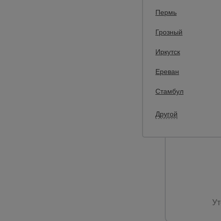
Пермь
Грозный
Иркутск
0
Пружинный з
Ереван
Промышленн
язычком
Стамбул
Размер:
Другой
Толщина плат
Вес:
Ут