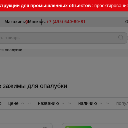
струкции для промышленных объектов
: проектировани
Магазины
Москва
+7 (495) 640-80-81
О
ля опалубки
 зажимы для опалубки
о:
цене
названию
наличию
попу