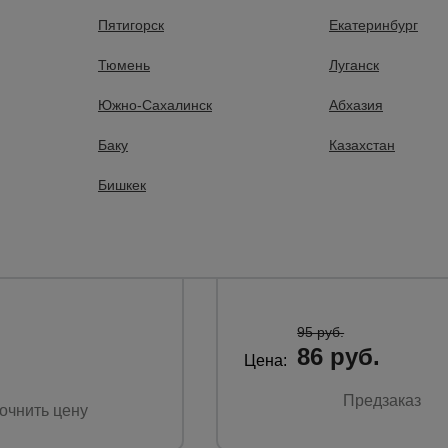
Пятигорск
Екатеринбург
Тюмень
Луганск
Южно-Сахалинск
Абхазия
 отзывов
0 отзывов
ажим для опалубки
Пружинный зажим для опалу
Баку
Казахстан
ик PROM с черным
Промышленник HIT оцинков
Бишкек
Размер:
100 х 
105 x 69 мм.
Толщина платформы:
формы:
4,0 мм.
Вес:
0,38 кг.
95 руб.
86 руб.
Цена:
Предзаказ
очнить цену