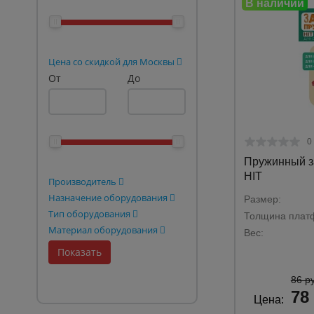
Опалубка
Вибротехника для строительств
Цена со скидкой для Москвы
Оборудование для работы с арм
От
До
Оборудование для бетонных раб
Техника для склада
0
Тачки строительные и садовые
Пружинный з
Лестницы и стремянки
HIT
Производитель
Штукатурные комплекты
Назначение оборудования
Размер:
Тип оборудования
Толщина плат
Сварочные аппараты
Материал оборудования
Вес:
Тепловые пушки
Металл и металлообработка
86 р
78
Цена: