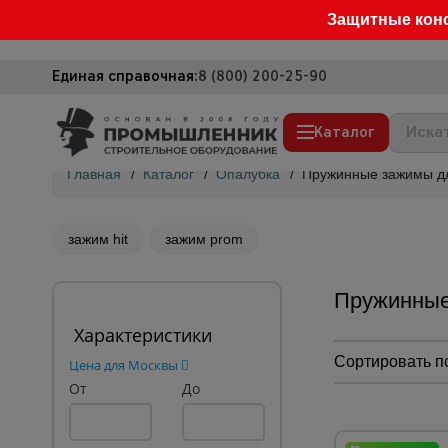
Защитные кон
Единая справочная:
8 (800) 200-25-90
Каталог
Главная
/
Каталог
/
Опалубка
/
Пружинные зажимы д
Строительные леса
Вышки-туры
зажим hit
зажим prom
Подмости строительные
Пружинные
Сетка, тенты, брезенты
Характеристики
Строительные подъемники
Сортировать п
Цена для Москвы
Грузоподъемное оборудование
От
До
Мусоропровод строительный
Фанера ламинированная