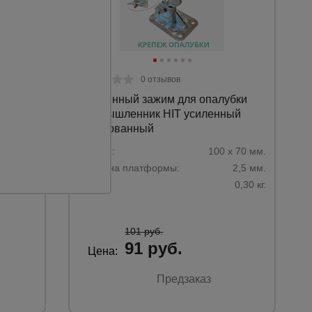
0 отзывов
бки
Пружинный зажим для опалубки
анный
Промышленник HIT усиленный
оцинкованный
70,5 мм.
Размер:
100 х 70 мм.
2,5 мм.
Толщина платформы:
2,5 мм.
0,28 кг.
Вес:
0,30 кг.
101 руб.
91 руб.
Цена:
Предзаказ