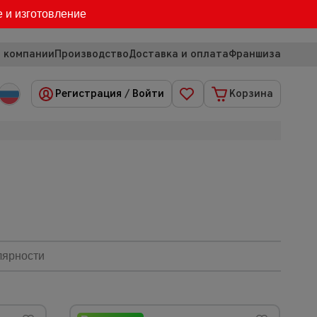
е и изготовление
 компании
Производство
Доставка и оплата
Франшиза
Регистрация
/
Войти
Корзина
лярности