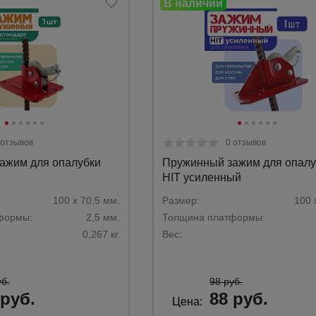
а
атурой
от
 отзывов
0 отзывов
ажим для опалубки
Пружинный зажим для опалу
HIT усиленный
100 х 70,5 мм.
Размер:
100 
формы:
2,5 мм.
Толщина платформы:
0,267 кг.
Вес:
уб.
98 руб.
 руб.
88 руб.
Цена: