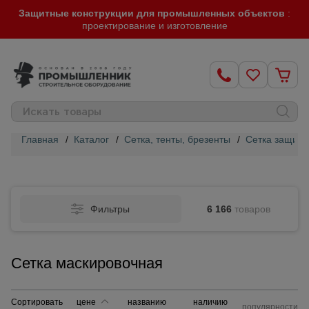
Защитные конструкции для промышленных объектов
:
проектирование и изготовление
Главная
/
Каталог
/
Сетка, тенты, брезенты
/
Сетка защит
Строительные
леса
Фильтры
6 166
товаров
Вышки-
туры
Сетка маскировочная
Подмости
строительные
Сортировать
цене
названию
наличию
популярности