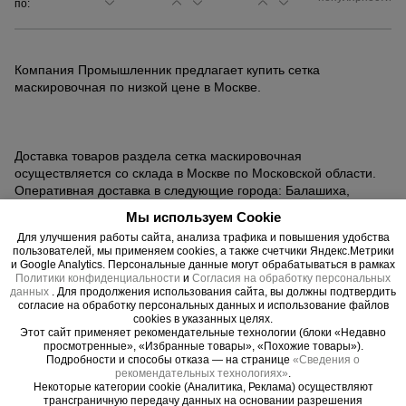
по:
Сетка,
тенты,
Компания Промышленник предлагает купить сетка
брезенты
маскировочная по низкой цене в Москве.
Строительные
подъемники
Доставка товаров раздела сетка маскировочная
осуществляется со склада в Москве по Московской области.
Оперативная доставка в следующие города: Балашиха,
Подольск, Химки, Мытищи, Королёв, Люберцы, Красногорск,
Мы используем Cookie
Грузоподъемное
Одинцово, Домодедово, Электросталь, Коломна, Щёлково,
оборудование
Для улучшения работы сайта, анализа трафика и повышения удобства
Серпухов, Долгопрудный, Раменское, Реутов, Жуковский,
пользователей, мы применяем cookies, а также счетчики Яндекс.Метрики
Пушкино, Орехово-Зуево, Ногинск, Сергиев Посад, Видное,
и Google Analytics. Персональные данные могут обрабатываться в рамках
Воскресенск, Чехов, Клин, Ивантеевка, Лобня, Дубна,
Политики конфиденциальности
и
Согласия на обработку персональных
данных
. Для продолжения использования сайта, вы должны подтвердить
Егорьевск, Наро-Фоминск, Дмитров, Лыткарино, Павловский
Каталог
Мусоропровод
согласие на обработку персональных данных и использование файлов
строительный
всех
Посад, Ступино, Котельники, Фрязино, Дзержинский,
cookies в указанных целях.
товаров
Солнечногорск, Кашира, Краснознаменск, Шатура, Протвино,
Этот сайт применяет рекомендательные технологии (блоки «Недавно
Истра, Звенигород, Апрелевка, Ликино-Дулёво, Можайск,
просмотренные», «Избранные товары», «Похожие товары»).
Подробности и способы отказа — на странице
«Сведения о
Дедовск
рекомендательных технологиях»
.
Фанера
Некоторые категории cookie (Аналитика, Реклама) осуществляют
ламинированная
трансграничную передачу данных на основании разрешения