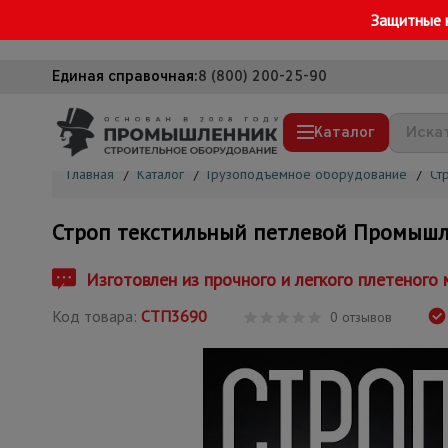
Защитные 
Единая справочная:
8 (800) 200-25-90
Каталог
Главная
/
Каталог
/
Грузоподъемное оборудование
/
Ст
Строительные леса
Строп текстильный петлевой Промышле
Вышки-туры
Подмости строительные
Изготовлен из прочного и легкого плетеного м
Сетка, тенты, брезенты
Код товара:
СТП3690
0 отзывов
Строительные подъемники
Грузоподъемное оборудование
Мусоропровод строительный
Фанера ламинированная