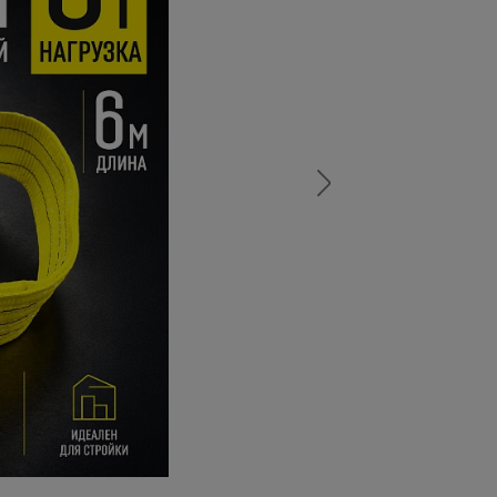
а
атурой
от