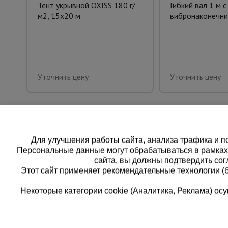
Тент укрывной OXISS 180 г/
Гибкий вал 1 м с
м2, 15х20 м
вибронаконечни
Уточнить цену
Уточнить цену
Для улучшения работы сайта, анализа трафика и по
Персональные данные могут обрабатываться в рамка
сайта, вы должны подтвердить сог
Этот сайт применяет рекомендательные технологии (
Некоторые категории cookie (Аналитика, Реклама) о
Каталог товаров
Еди
О компании
8 
Аренда оборудования