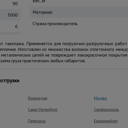
Вес, кг
90
Материал
3000
Страна производитель
6
нт такелажа. Применяется для погрузочно-разгрузочных рабо
репления. Изготовлен из множества волокон сплетенного межд
т металлических цепей не повреждает лакокрасочное покрыти
дъема груза практических любых габаритов.
отгрузки
ущества – эффективная работа
Краснодар
Москва
Санкт-Петербург
Симферополь
Универсальное 
Пятигорск
Екатеринбург
Строп совместим с л
крюками и прочими 