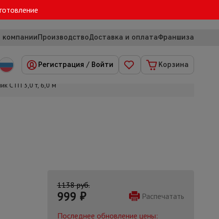
зготовление
 компании
Производство
Доставка и оплата
Франшиза
Регистрация
/
Войти
Корзина
к СТП 3,0 т, 6,0 м
1138 руб.
999
₽
Распечатать
Последнее обновление цены: