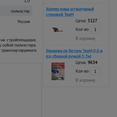
1,0
Хоппер ковш штукатурный
полиэстер
стеновой TeaM
Цена:
5127
Россия
Кол-во
В корзину
т на стройплощадке,
у собой полиэстера.
е транспортируемого
Гладилка по бетону TeaM 0,6 м
(со сборной ручкой 5,7м)
Цена:
9634
Кол-во
В корзину
приспособление
юбыми захватами,
такелажными