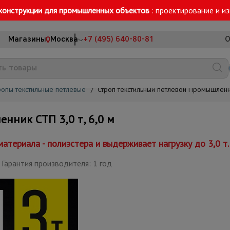
конструкции для промышленных объектов
: проектирование и и
Магазины
Москва
+7 (495) 640-80-81
О
ропы текстильные петлевые
/
Строп текстильный петлевой Промышленни
нник СТП 3,0 т, 6,0 м
атериала - полиэстера и выдерживает нагрузку до 3,0 т.
Гарантия производителя: 1 год