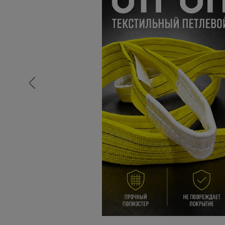
Опалубка
Вибротехника для строительств
Оборудование для работы с арм
Оборудование для бетонных раб
Техника для склада
Тачки строительные и садовые
Лестницы и стремянки
Штукатурные комплекты
Сварочные аппараты
Тепловые пушки
Металл и металлообработка