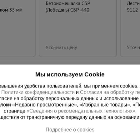
Бетономешалка СБР
Лестн
ком 35 мм
(Лебедянь) СБР-440
9112
Уточнить цену
Уточн
Мы используем Cookie
вышения удобства пользователей, мы применяем cookies, а 
х
Политики конфиденциальности
и
Согласия на обработку 
ласие на обработку персональных данных и использование 
блоки «Недавно просмотренные», «Избранные товары», «П
странице
«Сведения о рекомендательных технологиях»
.
существляют трансграничную передачу данных на основании
ная справочная
Москва
Подробнее о cookies
(800) 200-25-90
+7 (495) 64