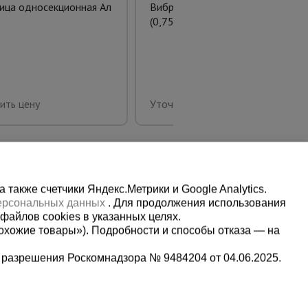
ица односекционная Ал
Виброрейка ZW 35 - 3,0 м
(0,75 кВт, 220 В)
ить цену
Уточнить цену
также счетчики Яндекс.Метрики и Google Analytics.
персональных данных
. Для продолжения использования
файлов cookies в указанных целях.
охожие товары»). Подробности и способы отказа — на
 разрешения Роскомнадзора № 9484204 от 04.06.2025.
Мы в социальных сетях:
0-80-81
Принимаем к оплате