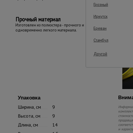
Грозный
Иркутск
Прочный материал
Изготовлен из полиэстера - прочного и
Ереван
одновременно легкого материала.
Стамбул
Другой
Внима
Упаковка
Ширина, см
9
Информац
комплекте
Высота, см
9
стоимость
продавца.
Длина, см
14
соответс
и характ