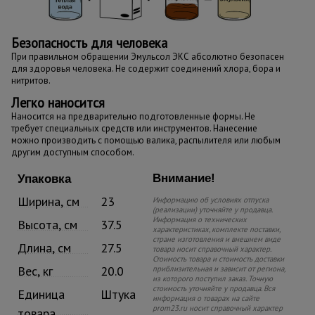
Безопасность
для человека
При правильном обращении Эмульсол ЭКС абсолютно безопасен
для здоровья человека. Не содержит соединений хлора, бора и
нитритов.
Легко наносится
Наносится на предварительно подготовленные формы. Не
требует специальных средств или инструментов. Нанесение
можно производить с помощью валика, распылителя или любым
другим доступным способом.
Внимание!
Упаковка
Ширина, см
23
Информацию об условиях отпуска
(реализации) уточняйте у продавца.
Информация о технических
Высота, см
37.5
характеристиках, комплекте поставки,
стране изготовления и внешнем виде
Длина, см
27.5
товара носит справочный характер.
Стоимость товара и стоимость доставки
Вес, кг
20.0
приблизительная и зависит от региона,
из которого поступил заказ. Точную
стоимость уточняйте у продавца. Вся
Единица
Штука
информация о товарах на сайте
prom23.ru носит справочный характер
товара