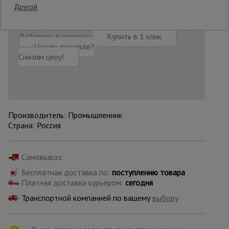
Другой
Опалубка
Добавить в корзину
Купить в 1 клик
Нашли дешевле?
Снизим цену!
Вибротехника
для
строительства
Производитель: Промышленник
Оборудование
Страна: Россия
для работы с
арматурой
Самовывоз:
Оборудование
Бесплатная доставка по:
поступлению товара
для бетонных
Платная доставка курьером:
сегодня
работ
Транспортной компанией по вашему
выбору
Техника