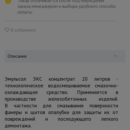
Товар оплачивается после подтверждения
для
склада
заказа менеджером и выбора удобного способа
оплаты
Тачки
В избранное
строительные
и садовые
Описание
Лестницы
и
стремянки
Эмульсол ЭКС концентрат 20 литров -
технологическое водосмешиваемое смазочно-
Штукатурные
комплекты
охлаждающее средство. Применяется в
производстве железобетонных изделий.
В частности для смазывания поверхности
Сварочные
фанеры и щитов опалубки для защиты их от
аппараты
повреждений и последующего легкого
демонтажа.