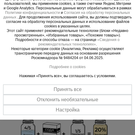
пользователей, мы применяем cookies, а также счетчики Яндекс.Метрики
и Google Analytics. Персональные данные могут обрабатываться в рамках
Без дефектов
Политики конфиденциальности
и
Согласия на обработку персональных
Применение Эмульсола ЭКС не вызывает появления дефектов и
данных
. Для продолжения использования сайта, вы должны подтвердить
пятен на поверхностях готовых железобетонных изделий.
согласие на обработку персональных данных и использование файлов
cookies в указанных целях.
Защита поверхностей
Этот сайт применяет рекомендательные технологии (блоки «Недавно
просмотренные», «Избранные товары», «Похожие товары»).
Обладает высокой степенью адгезии к металлу. Препятствует
Подробности и способы отказа — на странице
«Сведения о
образованию коррозии на стальной опалубке, продлевая ее срок
рекомендательных технологиях»
.
службы.
Некоторые категории cookie (Аналитика, Реклама) осуществляют
трансграничную передачу данных на основании разрешения
Роскомнадзора № 9484204 от 04.06.2025.
Подробнее о cookies
Нажимая «Принять все», вы соглашаетесь с условиями.
Принять все
Отклонить необязательные
Настройка