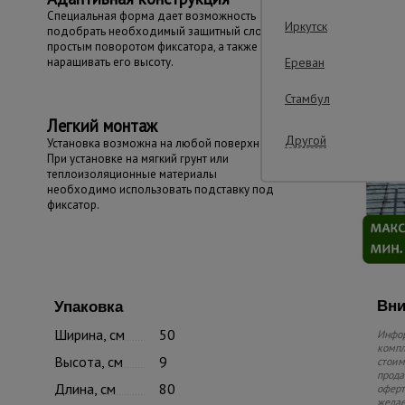
Специальная форма дает возможность
Иркутск
подобрать необходимый защитный слой
простым поворотом фиксатора, а также
наращивать его высоту.
Ереван
Стамбул
Легкий монтаж
Другой
Установка возможна на любой поверхности.
При установке на мягкий грунт или
теплоизоляционные материалы
необходимо использовать подставку под
фиксатор.
Вни
Упаковка
Ширина, см
50
Инфор
компл
Высота, см
9
стоим
прода
Длина, см
80
оферт
желае