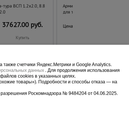
-тура ВСП 1.2х2.0, 8.8
Армированный полиэтилен
 2.0
для теплиц 200 г/м2, 2х25м
37627.00 руб.
3465.00 руб.
Цена:
Купить
Предзаказ
также счетчики Яндекс.Метрики и Google Analytics.
персональных данных
. Для продолжения использования
файлов cookies в указанных целях.
охожие товары»). Подробности и способы отказа — на
 разрешения Роскомнадзора № 9484204 от 04.06.2025.
Мы в социальных сетях:
0-80-81
Принимаем к оплате