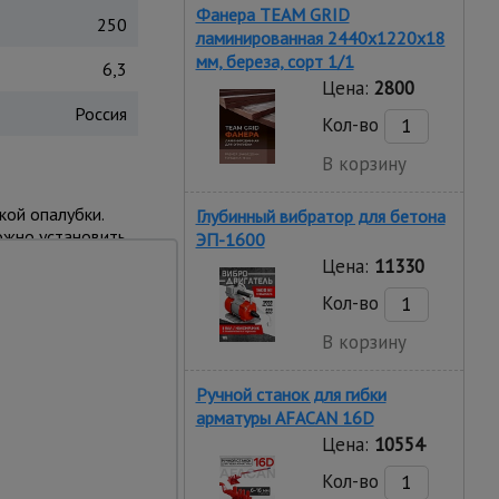
Фанера TEAM GRID
250
ламинированная 2440х1220х18
мм, береза, сорт 1/1
6,3
Цена:
2800
Россия
Кол-во
В корзину
кой опалубки.
Глубинный вибратор для бетона
ожно установить
ЭП-1600
. Для установки на
Цена:
11330
».
Кол-во
В корзину
Ручной станок для гибки
арматуры AFACAN 16D
Цена:
10554
Кол-во
ю погоду