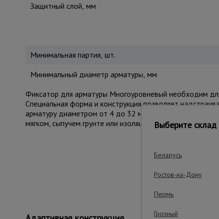
Защитный слой, мм
Минимальная партия, шт.
Минимальный диаметр арматуры, мм
Фиксатор для арматуры Многоуровневый необходим для ф
Специальная форма и конструкция позволяет надстраива
арматуру диаметром от 4 до 32 мм. Изготовлен из прочн
мягком, сыпучем грунте или изоляционном материале р
Выберите склад 
Беларусь
Важные преим
Ростов-на-Дону
Пермь
Грозный
Адаптивная конструкция