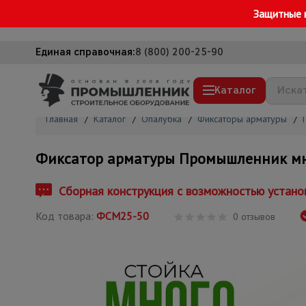
Защитные 
Единая справочная:
8 (800) 200-25-90
Каталог
Главная
/
Каталог
/
Опалубка
/
Фиксаторы арматуры
/
Строительные леса
Фиксатор арматуры Промышленник мно
Вышки-туры
Подмости строительные
Сборная конструкция с возможностью устано
Сетка, тенты, брезенты
Код товара:
ФСМ25-50
0 отзывов
Строительные подъемники
Грузоподъемное оборудование
Мусоропровод строительный
Фанера ламинированная