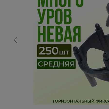
Опалубка
Вибротехника для строительств
Оборудование для работы с арм
Оборудование для бетонных раб
Техника для склада
Тачки строительные и садовые
Лестницы и стремянки
Штукатурные комплекты
Сварочные аппараты
Тепловые пушки
Металл и металлообработка