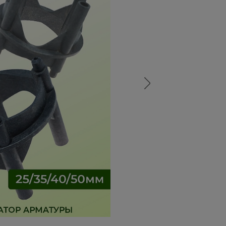
а
атурой
от