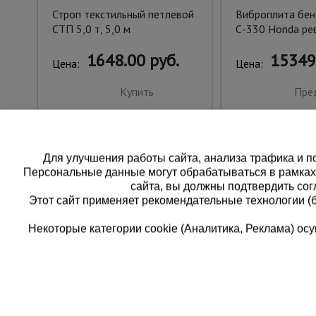
Строп текстильный петлевой
Виброплита бен
СТП 5,0 т, 5,0 м
С-330 Honda ре
1648.00 руб.
15349
Цена:
Цена:
Купить
Пре
Для улучшения работы сайта, анализа трафика и по
Персональные данные могут обрабатываться в рамка
сайта, вы должны подтвердить сог
Этот сайт применяет рекомендательные технологии (
Некоторые категории cookie (Аналитика, Реклама) о
Каталог товаров
Еди
О компании
8 
Аренда оборудования
Франшиза
Зак