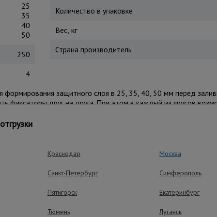
25
Количество в упаковке
35
40
Вес, кг
50
Страна производитель
250
4
ормирования защитного слоя в 25, 35, 40, 50 мм перед залив
ть фиксаторы друг на друга. При этом в каждый из ярусов возм
ого пластика - устойчив к разрушению и перепадам температуры
екомендуется дополнительно использовать фиксатор «Подставка
отгрузки
Краснодар
Москва
ущества – эффективная работа
Санкт-Петербург
Симферополь
Пятигорск
Екатеринбург
Тюмень
Луганск
Работа в любу