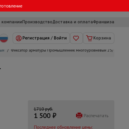
зготовление
 компании
Производство
Доставка и оплата
Франшиза
Регистрация
/
Войти
Корзина
вый
/
Фиксатор арматуры Промышленник многоуровневый 25/35/40/50
.
1710 руб.
1 500
₽
Распечатать
Последнее обновление цены: