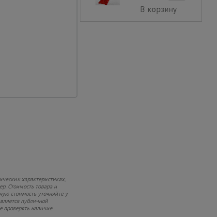
В корзину
ия и специальные
в состав изделия,
ть к погодным
ивным средам.
луатации
ся без дополнительных
чив. Соблюдает
 защитного слоя.
ических характеристиках,
ер. Стоимость товара и
чную стоимость уточняйте у
является публичной
ке проверять наличие