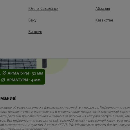
Материал изготовлен
Южно-Сахалинск
Абхазия
присадки, входящие 
придают устойчивос
Баку
изменениям и агресс
Казахстан
Бишкек
Простота эксп
Легко устанавливает
инструментов, устой
нормативную толщину
мание!
мацию об условиях отпуска (реализации) уточняйте у продавца. Информация о техн
екте поставки, стране изготовления и внешнем виде товара носит справочный характ
ость доставки приблизительная и зависит от региона, из которого поступил заказ. То
вца. Вся информация о товарах на сайте prom23.ru носит справочный характер и не 
ой в соответствии с пунктом 2 статьи 437 ГК РФ. Убедительно просим Вас при покуп
мых функций и характеристик.