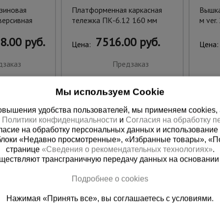
зиновая
Платформенная каркасная
Вышка
версивная
тележка ПК-6.12 160 мм
м ver.
8.00 руб.
7516.00 руб.
Цена:
Цена:
дзаказ
Предзаказ
Мы используем Cookie
вышения удобства пользователей, мы применяем cookies, а 
х
Политики конфиденциальности
и
Согласия на обработку 
ласие на обработку персональных данных и использование 
блоки «Недавно просмотренные», «Избранные товары», «П
странице
«Сведения о рекомендательных технологиях»
.
существляют трансграничную передачу данных на основании
Подробнее о cookies
ная справочная
Москва
Нажимая «Принять все», вы соглашаетесь с условиями.
(800) 200-25-90
+7 (495) 64
азать звонок
Заказать звонок