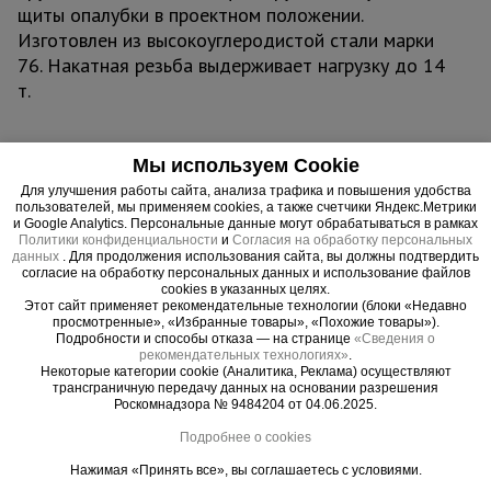
щиты опалубки в проектном положении.
Изготовлен из высокоуглеродистой стали марки
76. Накатная резьба выдерживает нагрузку до 14
т.
Мы используем Cookie
Важные преимущества –
Для улучшения работы сайта, анализа трафика и повышения удобства
пользователей, мы применяем cookies, а также счетчики Яндекс.Метрики
эффективная работа
и Google Analytics. Персональные данные могут обрабатываться в рамках
Политики конфиденциальности
и
Согласия на обработку персональных
данных
. Для продолжения использования сайта, вы должны подтвердить
Прочность
согласие на обработку персональных данных и использование файлов
cookies в указанных целях.
Сталь повышенной твердости - 76
Этот сайт применяет рекомендательные технологии (блоки «Недавно
просмотренные», «Избранные товары», «Похожие товары»).
Эффективность
Подробности и способы отказа — на странице
«Сведения о
Легкий монтаж / демонтаж через трубки ПВХ
рекомендательных технологиях»
.
Некоторые категории cookie (Аналитика, Реклама) осуществляют
трансграничную передачу данных на основании разрешения
Роскомнадзора № 9484204 от 04.06.2025.
Подробнее о cookies
Нажимая «Принять все», вы соглашаетесь с условиями.