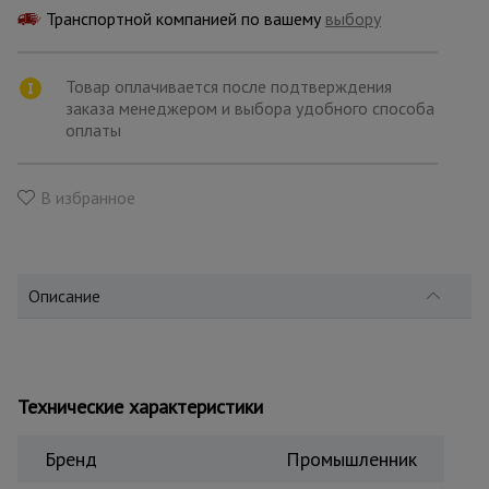
для
Транспортной компанией по вашему
склада
выбору
Товар оплачивается после подтверждения
Тачки
заказа менеджером и выбора удобного способа
строительные
оплаты
и садовые
В избранное
Лестницы
и
стремянки
Описание
Штукатурные
комплекты
Технические характеристики
Сварочные
аппараты
Бренд
Промышленник