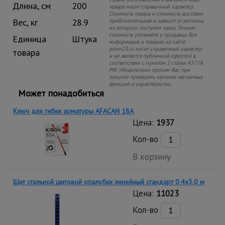
Длина, см
200
товара носит справочный характер.
Стоимость товара и стоимость доставки
Вес, кг
28.9
приблизительная и зависит от региона,
из которого поступил заказ. Точную
стоимость уточняйте у продавца. Вся
Единица
Штука
информация о товарах на сайте
prom23.ru носит справочный характер
товара
и не является публичной офертой в
соответствии с пунктом 2 статьи 437 ГК
РФ. Убедительно просим Вас при
покупке проверять наличие желаемых
функций и характеристик.
Может понадобиться
Ключ для гибки арматуры AFACAN 18A
Цена:
1937
Кол-во
В корзину
Щит стальной щитовой опалубки линейный стандарт 0,4x3,0 м
Цена:
11023
Кол-во