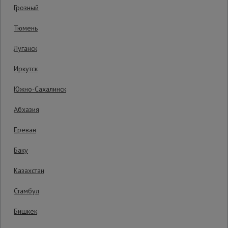
Код товара:
ВСХК2М76ПР10
0 отзывов
Грозный
Гарантия производителя: 1 год
Сетка,
Тюмень
тенты,
брезенты
Луганск
Иркутск
Строительные
подъемники
Южно-Сахалинск
Абхазия
Грузоподъемное
оборудование
Ереван
Баку
Каталог
Мусоропровод
Казахстан
строительный
всех
товаров
Стамбул
Бишкек
Фанера
ламинированная