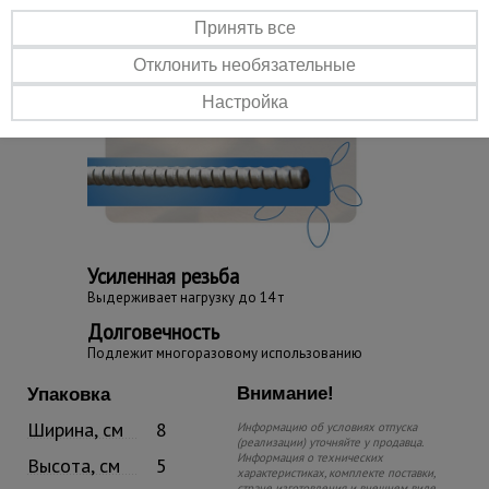
Принять все
Отклонить необязательные
Настройка
Усиленная резьба
Выдерживает нагрузку до 14 т
Долговечность
Подлежит многоразовому использованию
Внимание!
Упаковка
Ширина, см
8
Информацию об условиях отпуска
(реализации) уточняйте у продавца.
Информация о технических
Высота, см
5
характеристиках, комплекте поставки,
стране изготовления и внешнем виде