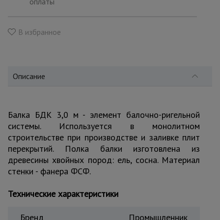
оплаты
для
склада
В избранное
Тачки
строительные
и садовые
Описание
Лестницы
и
стремянки
Балка БДК 3,0 м - элемент балочно-ригельной
системы. Используется в монолитном
строительстве при производстве и заливке плит
Штукатурные
перекрытий. Полка балки изготовлена из
комплекты
древесины хвойных пород: ель, сосна. Материал
стенки - фанера ФСФ.
Сварочные
Технические характеристики
аппараты
Бренд
Промышленник