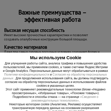
Важные преимущества –
эффективная работа
Высокая несущая способность
Имеет высокие прочностные характеристики и позволяет
создавать опалубочные конструкции большой площади.
Качество материалов
Даже при самых суровых погодных условиях сохраняет форму и
изначальную геометрию, обладает влагостойкостью, защищена
Мы используем Cookie
от прогибания и растрескивания.
Для улучшения работы сайта, анализа трафика и повышения удобства
пользователей, мы применяем cookies, а также счетчики Яндекс.Метрики
и Google Analytics. Персональные данные могут обрабатываться в рамках
Политики конфиденциальности
и
Согласия на обработку персональных
данных
. Для продолжения использования сайта, вы должны подтвердить
согласие на обработку персональных данных и использование файлов
cookies в указанных целях.
Этот сайт применяет рекомендательные технологии (блоки «Недавно
просмотренные», «Избранные товары», «Похожие товары»).
Подробности и способы отказа — на странице
«Сведения о
рекомендательных технологиях»
.
Некоторые категории cookie (Аналитика, Реклама) осуществляют
трансграничную передачу данных на основании разрешения