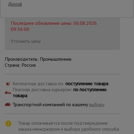
Другой
Распечатать
Опалубка
Последнее обновление цены: 06.08.2026
09:56:00
Вибротехника
Уточнить цену
для
строительства
Производитель: Промышленник
Страна: Россия
Оборудование
для работы с
арматурой
Бесплатная доставка по:
поступлению товара
Платная доставка курьером:
по поступлению
товара
Оборудование
Транспортной компанией по вашему
выбору
для бетонных
работ
Товар оплачивается после подтверждения
заказа менеджером и выбора удобного способа
Техника