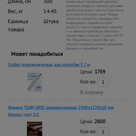
Длина, см
300
товара носит справочный характер.
Стоимость товара и стоимость доставки
Вес, кг
14.40
приблизительная и зависит от региона,
из которого поступил заказ. Точную
стоимость уточняйте у продавца. Вся
Единица
Штука
информация о товарах на сайте
prom23.ru носит справочный характер
товара
и не является публичной офертой в
соответствии с пунктом 2 статьи 437 ГК
РФ. Убедительно просим Вас при
покупке проверять наличие желаемых
функций и характеристик.
Может понадобиться
Стойка телескопическая для опалубки 3.7 м
Цена:
1769
Кол-во
В корзину
Фанера TEAM GRID ламинированная 2440х1220х18 мм,
береза, сорт 1/1
Цена:
2800
Кол-во