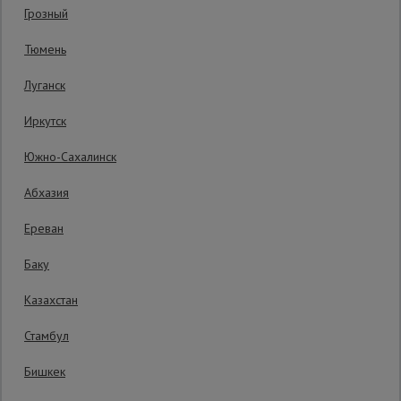
Грозный
Гарантия производителя: 1 год
Сетка,
Тюмень
тенты,
брезенты
Луганск
Иркутск
Строительные
подъемники
Южно-Сахалинск
Абхазия
Грузоподъемное
оборудование
Ереван
Баку
Каталог
Мусоропровод
Казахстан
строительный
всех
товаров
Стамбул
Бишкек
Фанера
ламинированная