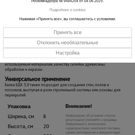
Роскомнадзора № 9484204 от 04.06.2025.
Подробнее о cookies
Нажимая «Принять все», вы соглашаетесь с условиями.
Принять все
Отклонить необязательные
Большая оборачиваемость
Настройка
Выдерживает множество эксплуатационных циклов благодаря
используемым материалам, качеству склейки древесины,
обработки и окраски.
Универсальное применение
Балка БДК 3,0 также подходит для создания стен, полов и
потолков, выступая в роли стропильной системы или основы для
перекрытий.
Внимание!
Упаковка
Ширина, см
8
Информацию об условиях отпуска
(реализации) уточняйте у продавца.
Информация о технических
Высота, см
20
характеристиках, комплекте поставки,
стране изготовления и внешнем виде