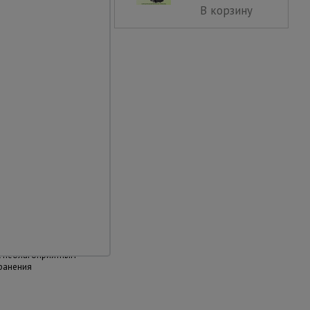
шей устойчивости и
В корзину
рочее, что никак не
П "Промышленник",
тва материалов
и окраска порошковым
ют устойчивость
к неблагоприятным
ранения