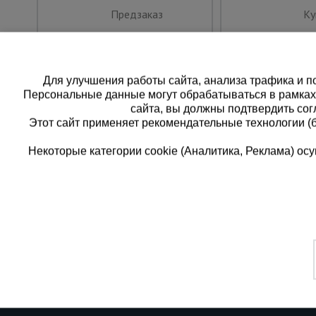
Предзаказ
Ку
Для улучшения работы сайта, анализа трафика и по
Персональные данные могут обрабатываться в рамка
сайта, вы должны подтвердить сог
Этот сайт применяет рекомендательные технологии (
Некоторые категории cookie (Аналитика, Реклама) о
Каталог товаров
Еди
О компании
8 
Аренда оборудования
Франшиза
Зак
Доставка
Контакты
бес
Статьи
Защитные конструкции