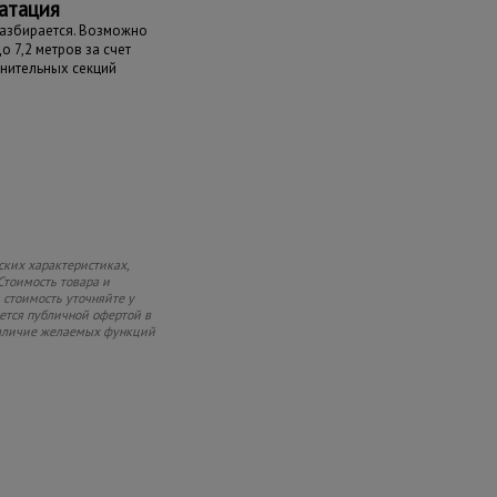
атация
разбирается. Возможно
 7,2 метров за счет
нительных секций
ских характеристиках,
Стоимость товара и
 стоимость уточняйте у
яется публичной офертой в
 наличие желаемых функций