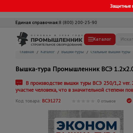
Защитные 
Единая справочная:
8 (800) 200-25-90
Каталог
Главная
/
Каталог
/
Вышки-туры
/
Стальные вышки-туры
Строительные леса
Вышка-тура Промышленник ВСЭ 1.2х2.0, 7
Вышки-туры
Подмости строительные
В производстве вышки туры ВСЭ 250/1,2 ver.
участие человека, что в значительной степени по
Сетка, тенты, брезенты
Код товара:
ВСЭ1272
Строительные подъемники
0 отзывов
Грузоподъемное оборудование
Мусоропровод строительный
Фанера ламинированная