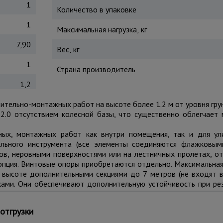
1
Количество в упаковке
1
Максимальная нагрузка, кг
7,90
Вес, кг
1
Страна производитель
1,2
оительно-монтажных работ на высоте более 1.2 м от уровня гру
2.0 отсутствием колесной базы, что существенно облегчает 
ых, монтажных работ как внутри помещения, так и для ул
ального инструмента (все элементы соединяются флажковым
ов, неровными поверхностями или на лестничных пролетах, от
пция. Винтовые опоры приобретаются отдельно. Максимальная 
высоте дополнительными секциями до 7 метров (не входят в 
ами. Они обеспечивают дополнительную устойчивость при рез
из них имеет люк для безопасного и удобного перемещения в
ка выдерживает вес до 250 кг.
отгрузки