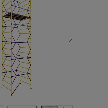
а
атурой
от