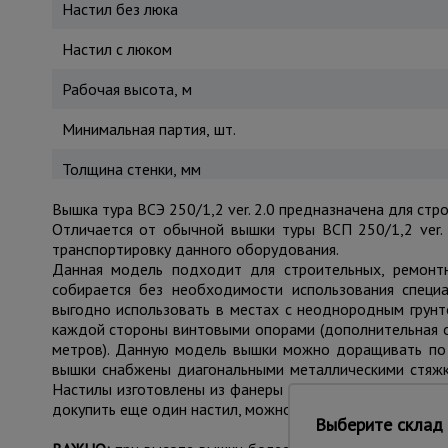
Настил без люка
Настил с люком
Рабочая высота, м
Минимальная партия, шт.
Толщина стенки, мм
Вышка тура ВСЭ 250/1,2 ver. 2.0 предназначена для стр
Отличается от обычной вышки туры ВСП 250/1,2 ver. 
транспортировку данного оборудования.
Данная модель подходит для строительных, ремонтн
собирается без необходимости использования специ
выгодно использовать в местах с неоднородным грунт
каждой стороны винтовыми опорами (дополнительная о
метров). Данную модель вышки можно доращивать по 
вышки снабжены диагональными металлическими стяжк
Настилы изготовлены из фанеры толщиной 10 мм. Один 
докупить еще один настил, можно работать вдвоем: выш
Выберите склад 