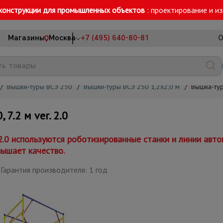
конструкции для промышленных объектов
: проектирование и и
Магазины
Москва
+7 (495) 640-80-81
О
/
Вышки-туры ВСЭ 250
/
Вышки-туры ВСЭ 250 1,2x2,0 м
/
Вышка-тур
.2 м ver. 2.0
 2.0 используются роботизированные станки и линии авт
вышает качество.
Гарантия производителя: 1 год