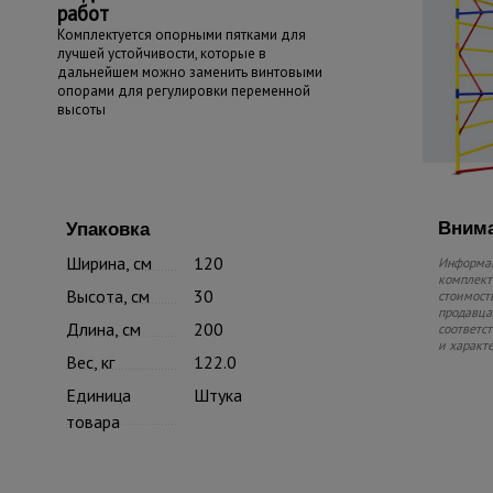
работ
Комплектуется опорными пятками для
лучшей устойчивости, которые в
дальнейшем можно заменить винтовыми
опорами для регулировки переменной
высоты
Внима
Упаковка
Ширина, см
120
Информац
комплекте
Высота, см
30
стоимость
продавца.
Длина, см
200
соответс
и характ
Вес, кг
122.0
Единица
Штука
товара