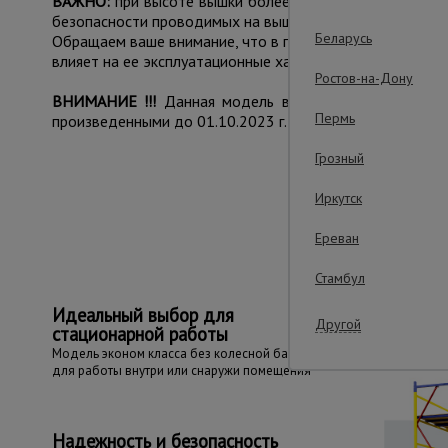
ВАЖНО:
при высоте вышки более 5 метров рекоменду
безопасности проводимых на вышке работ.
Беларусь
Обращаем ваше внимание, что в процессе транспортиров
влияет на ее эксплуатационные характеристики и не при
Ростов-на-Дону
ВНИМАНИЕ !!!
Данная модель вышки с измененным к
Пермь
произведенными до 01.10.2023 г.
Грозный
Иркутск
Важные преим
Ереван
Стамбул
Идеальный выбор для
Другой
стационарной работы
Модель эконом класса без колесной базы
для работы внутри или снаружи помещения
Надежность и безопасность