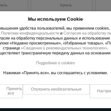
пить
Купить
Мы используем Cookie
вышения удобства пользователей, мы применяем cookies, а 
х
Политики конфиденциальности
и
Согласия на обработку 
ласие на обработку персональных данных и использование 
блоки «Недавно просмотренные», «Избранные товары», «П
странице
«Сведения о рекомендательных технологиях»
.
существляют трансграничную передачу данных на основании
Подробнее о cookies
ная справочная
Москва
Нажимая «Принять все», вы соглашаетесь с условиями.
(800) 200-25-90
+7 (495) 64
азать звонок
Заказать звонок
Принять
Отклонить необязательные
Настро
платно по России
Пн-Чт: с 9:00 до 18:00
все
Пт: с 9:00 до 17:00,
Сб-Вс: выходной