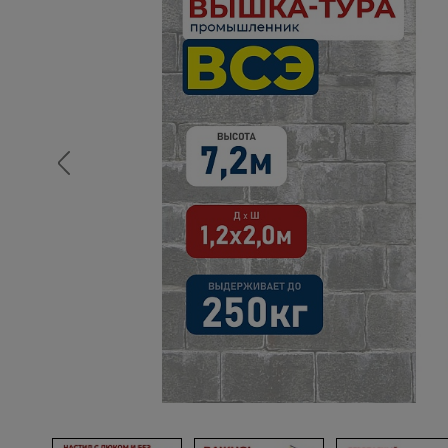
Опалубка
Вибротехника для строительств
Оборудование для работы с арм
Оборудование для бетонных раб
Техника для склада
Тачки строительные и садовые
Лестницы и стремянки
Штукатурные комплекты
Сварочные аппараты
Тепловые пушки
Металл и металлообработка