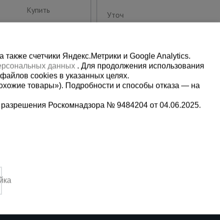
Купить
Уточнить цену
также счетчики Яндекс.Метрики и Google Analytics.
персональных данных
. Для продолжения использования
файлов cookies в указанных целях.
охожие товары»). Подробности и способы отказа — на
 разрешения Роскомнадзора № 9484204 от 04.06.2025.
Мы в социальных сетях:
0-80-81
Принимаем к оплате
йка
,