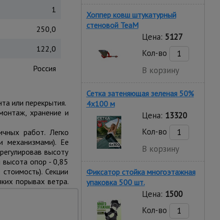
1
Хоппер ковш штукатурный
стеновой TeaM
250,0
Цена:
5127
122,0
Кол-во
Россия
В корзину
Сетка затеняющая зеленая 50%
нта или перекрытия.
4х100 м
монтаж, хранение и
Цена:
13320
Кол-во
ичных работ. Легко
и механизмами). Ее
В корзину
регулировав высоту
высота опор - 0,85
стоимость). Секции
Фиксатор стойка многоэтажная
ких порывах ветра.
упаковка 500 шт.
о время работ. Если
Цена:
1500
Кол-во