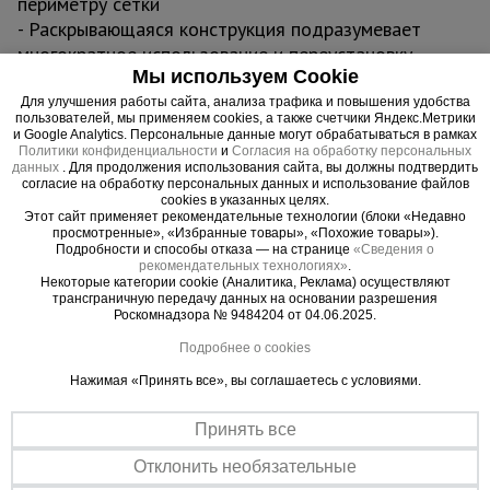
периметру сетки
- Раскрывающаяся конструкция подразумевает
многократное использование и переустановку
Мы используем Cookie
- Простота и легкость в сборке без каких-либо
усилий
Для улучшения работы сайта, анализа трафика и повышения удобства
пользователей, мы применяем cookies, а также счетчики Яндекс.Метрики
- Предотвращение разрыва и повреждения сетки
и Google Analytics. Персональные данные могут обрабатываться в рамках
в местах крепления
Политики конфиденциальности
и
Согласия на обработку персональных
данных
. Для продолжения использования сайта, вы должны подтвердить
- Можно использовать при любых погодных
согласие на обработку персональных данных и использование файлов
условиях
cookies в указанных целях.
Этот сайт применяет рекомендательные технологии (блоки «Недавно
- Качественный материал
просмотренные», «Избранные товары», «Похожие товары»).
Подробности и способы отказа — на странице
«Сведения о
рекомендательных технологиях»
.
Некоторые категории cookie (Аналитика, Реклама) осуществляют
трансграничную передачу данных на основании разрешения
Роскомнадзора № 9484204 от 04.06.2025.
Важные преимущества –
Подробнее о cookies
эффективная работа
Нажимая «Принять все», вы соглашаетесь с условиями.
Легкая установка
Принять все
Простая система крепления по типу защелки быстро фиксирует
сетку и не повреждает ее
Отклонить необязательные