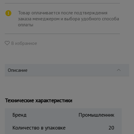
для
склада
Товар оплачивается после подтверждения
заказа менеджером и выбора удобного способа
оплаты
Тачки
строительные
и садовые
В избранное
Лестницы
и
стремянки
Описание
Штукатурные
комплекты
Технические характеристики
Бренд
Промышленник
Сварочные
аппараты
Количество в упаковке
20