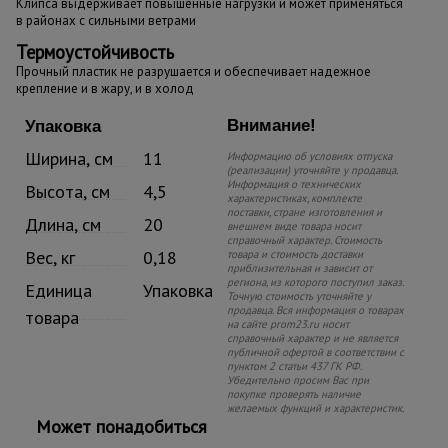
Клипса выдерживает повышенные нагрузки и может применяться
в районах с сильными ветрами
Термоустойчивость
Прочный пластик не разрушается и обеспечивает надежное
крепление и в жару, и в холод
Внимание!
Упаковка
Ширина, см
11
Информацию об условиях отпуска
(реализации) уточняйте у продавца.
Информация о технических
Высота, см
4,5
характеристиках, комплекте
поставки, стране изготовления и
Длина, см
20
внешнем виде товара носит
справочный характер. Стоимость
Вес, кг
0,18
товара и стоимость доставки
приблизительная и зависит от
региона, из которого поступил заказ.
Единица
Упаковка
Точную стоимость уточняйте у
продавца. Вся информация о товарах
товара
на сайте prom23.ru носит
справочный характер и не является
публичной офертой в соответствии с
пунктом 2 статьи 437 ГК РФ.
Убедительно просим Вас при
покупке проверять наличие
желаемых функций и характеристик.
Может понадобиться