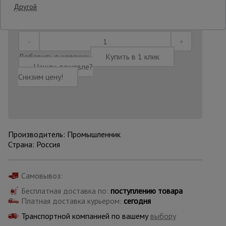
Последнее обновление цены: 24.06.2026
Другой
13:26:49
Опалубка
Добавить в корзину
Купить в 1 клик
Вибротехника
Нашли дешевле?
для
Снизим цену!
строительства
Оборудование
для работы с
арматурой
Производитель: Промышленник
Страна: Россия
Оборудование
Самовывоз:
для бетонных
работ
Бесплатная доставка по:
поступлению товара
Платная доставка курьером:
сегодня
Транспортной компанией по вашему
выбору
Техника