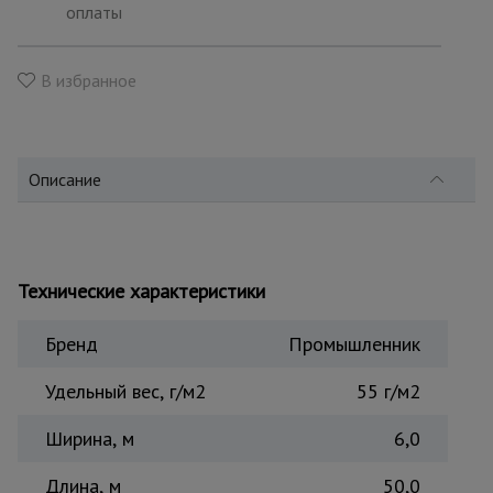
для
оплаты
склада
В избранное
Тачки
строительные
и садовые
Описание
Лестницы
и
стремянки
Технические характеристики
Штукатурные
комплекты
Бренд
Промышленник
Удельный вес, г/м2
55 г/м2
Сварочные
Ширина, м
аппараты
6,0
Длина, м
50,0