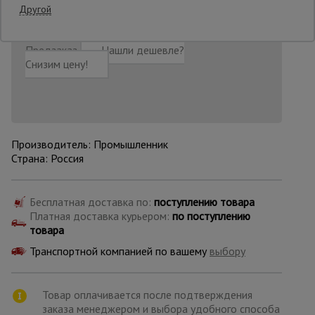
Последнее обновление цены: 11.07.2026
Другой
20:03:24
Опалубка
Предзаказ
Нашли дешевле?
Снизим цену!
Вибротехника
для
строительства
Производитель: Промышленник
Страна: Россия
Оборудование
для работы с
арматурой
Бесплатная доставка по:
поступлению товара
Платная доставка курьером:
по поступлению
товара
Оборудование
для бетонных
Транспортной компанией по вашему
выбору
работ
Товар оплачивается после подтверждения
Техника
заказа менеджером и выбора удобного способа