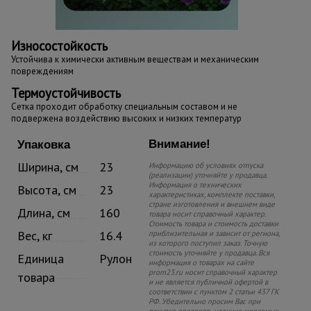
Износостойкость
Устойчива к химически активным веществам и механическим
повреждениям
Термоустойчивость
Сетка проходит обработку специальным составом и не
подвержена воздействию высоких и низких температур
Внимание!
Упаковка
Ширина, см
23
Информацию об условиях отпуска
(реализации) уточняйте у продавца.
Информация о технических
Высота, см
23
характеристиках, комплекте поставки,
стране изготовления и внешнем виде
Длина, см
160
товара носит справочный характер.
Стоимость товара и стоимость доставки
Вес, кг
16.4
приблизительная и зависит от региона,
из которого поступил заказ. Точную
стоимость уточняйте у продавца. Вся
Единица
Рулон
информация о товарах на сайте
prom23.ru носит справочный характер
товара
и не является публичной офертой в
соответствии с пунктом 2 статьи 437 ГК
РФ. Убедительно просим Вас при