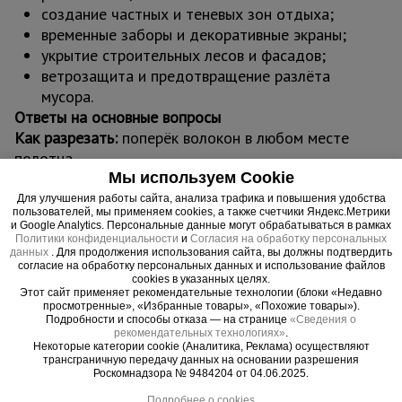
создание частных и теневых зон отдыха;
временные заборы и декоративные экраны;
укрытие строительных лесов и фасадов;
ветрозащита и предотвращение разлёта
мусора.
Ответы на основные вопросы
Как разрезать:
поперёк волокон в любом месте
полотна.
Мы используем Cookie
Как закрепить:
пластиковыми хомутами или
проволокой.
Для улучшения работы сайта, анализа трафика и повышения удобства
пользователей, мы применяем cookies, а также счетчики Яндекс.Метрики
Доступные параметры сетки
и Google Analytics. Персональные данные могут обрабатываться в рамках
Политики конфиденциальности
и
Согласия на обработку персональных
Цвета:
зелёный, тёмно-зелёный, белый,
данных
. Для продолжения использования сайта, вы должны подтвердить
оранжевый, голубой.
согласие на обработку персональных данных и использование файлов
cookies в указанных целях.
Плотности:
35, 55, 80, 120, 180 г/м².
Этот сайт применяет рекомендательные технологии (блоки «Недавно
Степень затенения:
30–35%, 50–55%, 65–
просмотренные», «Избранные товары», «Похожие товары»).
Подробности и способы отказа — на странице
«Сведения о
70%, 75–80%, 90–95%.
рекомендательных технологиях»
.
Размеры:
ширина от 2 до 6 м; длина от 10
Некоторые категории cookie (Аналитика, Реклама) осуществляют
трансграничную передачу данных на основании разрешения
до 100 м.
Роскомнадзора № 9484204 от 04.06.2025.
Сфера применения
Подробнее о cookies