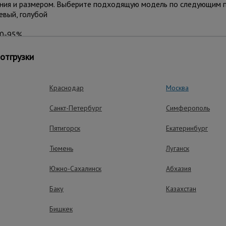
нения и размером. Выберите подходящую модель по следующим 
евый, голубой
90-95%
 3х20м, 3х25м, 3х50м, 3х100м, 4х10м, 4х20м, 4х25м, 4х50м, 4
отгрузки
Краснодар
Москва
Санкт-Петербург
Симферополь
ый вариант сетки нужного размера:
Пятигорск
Екатеринбург
Тюмень
Луганск
Южно-Сахалинск
Абхазия
Баку
Казахстан
Бишкек