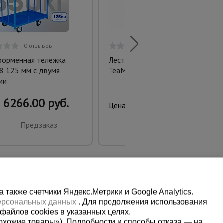
0 отзывов
0 отзывов
орменная тележка
Лестница трехсекционная
8 125 мм с двумя
TeaM S4313
ми
6266.00 руб.
17380.00 руб.
Цена:
Предзаказ
Предзаказ
также счетчики Яндекс.Метрики и Google Analytics.
персональных данных
. Для продолжения использования
файлов cookies в указанных целях.
охожие товары»). Подробности и способы отказа — на