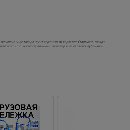
 внешнем виде товара носит справочный характер. Стоимость товара и
сайте prom23.ru носит справочный характер и не является публичной