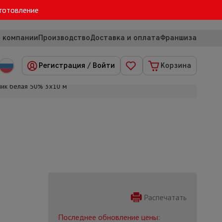
зготовление
 компании
Производство
Доставка и оплата
Франшиза
Регистрация
/
Войти
Корзина
ик белая 50% 3х10 м
Распечатать
Последнее обновление цены: