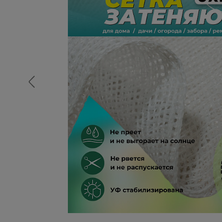
Опалубка
Вибротехника для строительств
Оборудование для работы с арм
Оборудование для бетонных раб
Техника для склада
Тачки строительные и садовые
Лестницы и стремянки
Штукатурные комплекты
Сварочные аппараты
Тепловые пушки
Металл и металлообработка