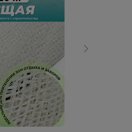
а
атурой
от