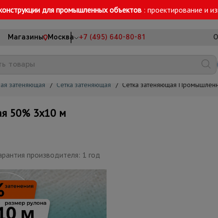
конструкции для промышленных объектов
: проектирование и и
Магазины
Москва
+7 (495) 640-80-81
О
ная затеняющая
/
Сетка затеняющая
/
Сетка затеняющая Промышленн
я 50% 3х10 м
арантия производителя: 1 год