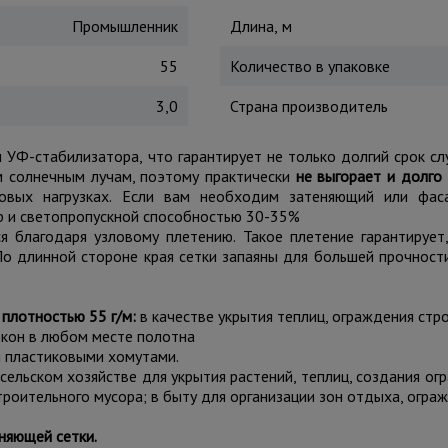
Промышленник
Длина, м
55
Количество в упаковке
3,0
Страна производитель
 УФ-стабилизатора, что гарантирует не только долгий срок сл
ым солнечным лучам, поэтому практически
не выгорает и долго
ровых нагрузках. Если вам необходим затеняющий или фас
тр и светопропускной способностью 30-35%
 благодаря узловому плетению. Такое плетение гарантируе
о длинной стороне края сетки запаяны для большей прочности
плотностью 55 г/м:
в качестве укрытия теплиц, ограждения стр
кон в любом месте полотна
 пластиковыми хомутами.
сельском хозяйстве для укрытия растений, теплиц, создания ог
роительного мусора; в быту для организации зон отдыха, ограж
няющей сетки.