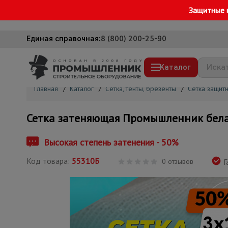
Защитные 
Единая справочная:
8 (800) 200-25-90
Каталог
Главная
/
Каталог
/
Сетка, тенты, брезенты
/
Сетка защит
Строительные леса
Сетка затеняющая Промышленник бела
Вышки-туры
Подмости строительные
Высокая степень затенения - 50%
Сетка, тенты, брезенты
Код товара:
55310Б
0 отзывов
Г
Строительные подъемники
Грузоподъемное оборудование
Мусоропровод строительный
Фанера ламинированная