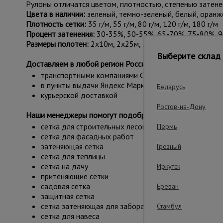
Рулоны отличатся цветом, плотностью, степенью зате
Цвета в наличии:
зеленый, темно-зеленый, белый, оранж
Плотность сетки:
35 г/м, 55 г/м, 80 г/м, 120 г/м, 180 г/м
Процент затенения:
30-35%, 50-55%, 65-70%, 75-80%, 
Размеры полотен:
2х10м, 2х25м, 2х50м, 2х100м, 3х10м,
Выберите склад 
Доставляем в любой регион России:
транспортными компаниями СДЭК, Деловые линии
в пункты выдачи Яндекс Маркета
Беларусь
курьерской доставкой
Ростов-на-Дону
Наши менеджеры помогут подобрать для вас оптимальн
сетка для строительных лесов
Пермь
сетка для фасадных работ
затеняющая сетка
Грозный
сетка для теплицы
сетка на дачу
Иркутск
притеняющие сетки
садовая сетка
Ереван
защитная сетка
сетка затеняющая для забора
Стамбул
сетка для навеса