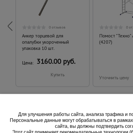
0 отзывов
0 о
Анкер торцевой для
Помост "Техно" 
опалубки укороченный
(4207)
упаковка 10 шт.
3160.00 руб.
Цена:
Купить
Уточнить цену
Для улучшения работы сайта, анализа трафика и по
Персональные данные могут обрабатываться в рамка
сайта, вы должны подтвердить сог
Этот сайт применяет рекомендательные технологии (