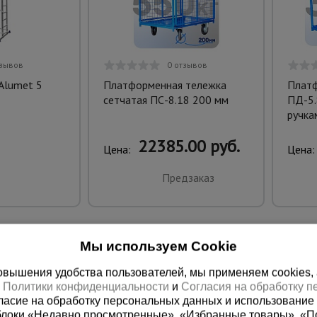
тзывов
0 отзывов
Alumet 5
Платформенная тележка
Платф
сетчатая ПС-8.18 200 мм
ПД-5.
ручка
22385.00 руб.
Цена:
Цена:
Предзаказ
Мы используем Cookie
вышения удобства пользователей, мы применяем cookies, а 
х
Политики конфиденциальности
и
Согласия на обработку 
ласие на обработку персональных данных и использование 
блоки «Недавно просмотренные», «Избранные товары», «П